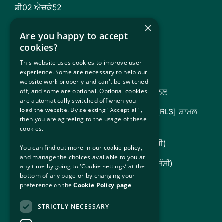
ਡੀ02 ਐਚਕੇ52
×
ਈਮੇਲ:
ipasinbox@justice.ie
Are you happy to accept
cookies?
ਏਜੰਸੀਆਂ ਅਤੇ ਦਫ਼ਤਰ
This website uses cookies to improve user
ਇਮੀਗ੍ਰੇਸ਼ਨ ਸੇਵਾ ਡਿਲੀਵਰੀ (ISD)
experience. Some are necessary to help our
website work properly and can't be switched
off, and some are optional. Optional cookies
ਤਾਰਾ - ਸ਼ਰਣ ਅਤੇ ਵਾਪਸੀ ਅਪੀਲਾਂ ਲਈ ਟ੍ਰਿਬਿਊਨਲ
are automatically switched off when you
load the website. By selecting "Accept all",
ਕਾਨੂੰਨੀ ਸਹਾਇਤਾ ਬੋਰਡ (ਸ਼ਰਨਾਰਥੀ ਕਾਨੂੰਨੀ ਸੇਵਾ [RLS] ਸ਼ਾਮਲ
then you are agreeing to the usage of these
ਹੈ)
cookies.
ਆਇਰਲੈਂਡ ਸਰਕਾਰ (ਆਇਰਿਸ਼ ਰਾਜ ਬਾਰੇ ਜਾਣਕਾਰੀ)
You can find out more in our cookie policy,
and manage the choices available to you at
ਯੂਐਨਐਚਸੀਆਰ (ਸੰਯੁਕਤ ਰਾਸ਼ਟਰ ਸ਼ਰਨਾਰਥੀ ਏਜੰਸੀ)
any time by going to ‘Cookie settings’ at the
bottom of any page or by changing your
ਨਿਆਂ ਵਿਭਾਗ
preference on the
Cookie Policy page
ਸਮਾਜਿਕ ਸ਼ਮੂਲੀਅਤ ਲਈ ਦਫ਼ਤਰ
STRICTLY NECESSARY