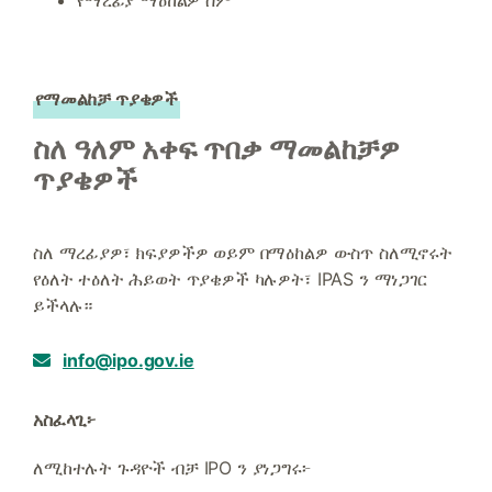
የማረፊያ ማዕከልዎ ስም
የማመልከቻ ጥያቄዎች
ስለ ዓለም አቀፍ ጥበቃ ማመልከቻዎ
ጥያቄዎች
ስለ ማረፊያዎ፣ ክፍያዎችዎ ወይም በማዕከልዎ ውስጥ ስለሚኖሩት
የዕለት ተዕለት ሕይወት ጥያቄዎች ካሉዎት፣ IPAS ን ማነጋገር
ይችላሉ።
info@ipo.gov.ie
አስፈላጊ፦
ለሚከተሉት ጉዳዮች ብቻ IPO ን ያነጋግሩ፦