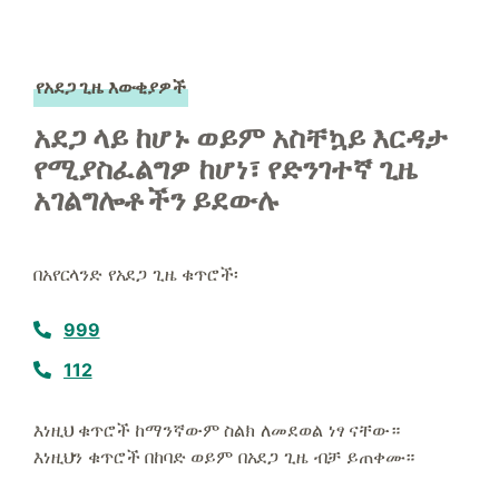
የአደጋ ጊዜ እውቂያዎች
አደጋ ላይ ከሆኑ ወይም አስቸኳይ እርዳታ
የሚያስፈልግዎ ከሆነ፣ የድንገተኛ ጊዜ
አገልግሎቶችን ይደውሉ
በአየርላንድ የአደጋ ጊዜ ቁጥሮች፡
999
112
እነዚህ ቁጥሮች ከማንኛውም ስልክ ለመደወል ነፃ ናቸው።
እነዚህን ቁጥሮች በከባድ ወይም በአደጋ ጊዜ ብቻ ይጠቀሙ።