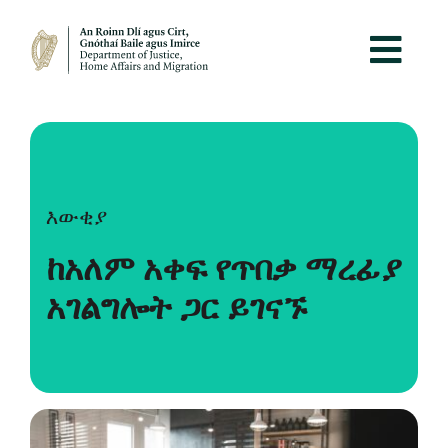
እውቂያ
ከአለም አቀፍ የጥበቃ ማረፊያ
አገልግሎት ጋር ይገናኙ