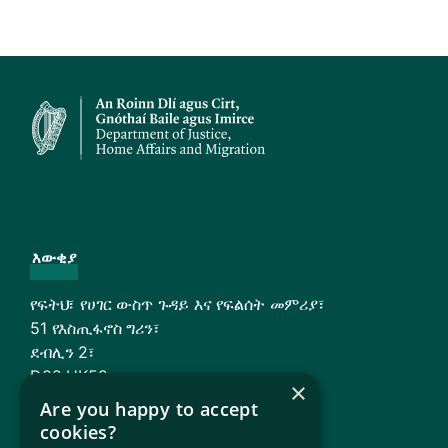
እውቂያ
የፍትህ፣ የሀገር ውስጥ ጉዳይ እና የፍልሰት መምሪያ፣
51 የእስጢፋኖስ ግሪን፣
ደብሊን 2፣
D02 HK52
×
Are you happy to accept
ኢሜይል
፡
ipasinbox@justice.ie
cookies?