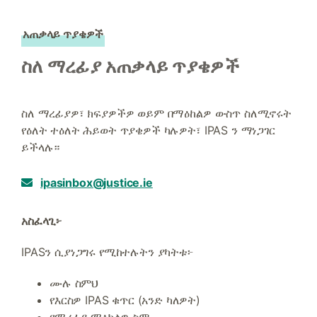
አጠቃላይ ጥያቄዎች
ስለ ማረፊያ አጠቃላይ ጥያቄዎች
ስለ ማረፊያዎ፣ ክፍያዎችዎ ወይም በማዕከልዎ ውስጥ ስለሚኖሩት
የዕለት ተዕለት ሕይወት ጥያቄዎች ካሉዎት፣ IPAS ን ማነጋገር
ይችላሉ።
ipasinbox@justice.ie
አስፈላጊ፦
IPASን ሲያነጋግሩ የሚከተሉትን ያካትቱ፦
ሙሉ ስምህ
የእርስዎ IPAS ቁጥር (አንድ ካለዎት)