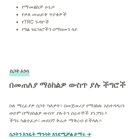
የማመልከቻ ሁኔታ
የቃለ መጠይቅ ጥያቄዎች
የTRC ጉዳዮች
የግል ዝርዝሮችን በማዘመን ላይ
ስጋት አንሳ
በመጠለያ ማዕከልዎ ውስጥ ያሉ ችግሮች
ስለ ማረፊያዎ ስጋት ካለዎት፣ በመጀመሪያ የማዕከሉ አስተዳዳሪን
ወይም በማዕከልዎ ውስጥ ያሉትን ሰራተኞች ያነጋግሩ።
ችግሩ ካልተፈታ፣ መደበኛ ቅሬታ ማቅረብ ይችላሉ።
ስጋትን እንዴት ማንሳት እንደሚቻል ይማሩ →