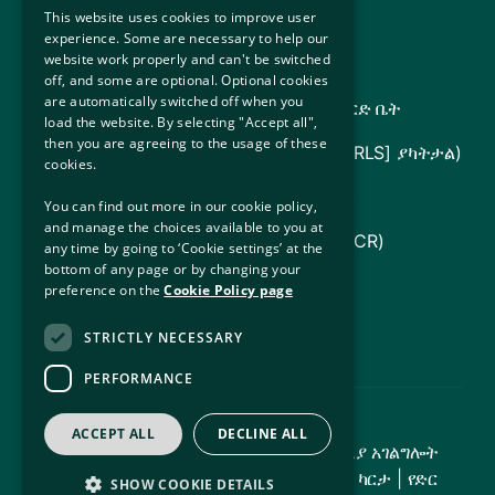
ኤጀንሲዎች እና ቢሮዎች
This website uses cookies to improve user
experience. Some are necessary to help our
website work properly and can't be switched
የኢሚግሬሽን አገልግሎት አቅርቦት (ISD)
off, and some are optional. Optional cookies
are automatically switched off when you
TARA - የጥገኝነት እና የመመለሻ ይግባኝ ሰሚ ፍርድ ቤት
load the website. By selecting "Accept all",
then you are agreeing to the usage of these
የሕግ ድጋፍ ቦርድ (የስደተኞች የሕግ አገልግሎትን [RLS] ያካትታል)
cookies.
የአየርላንድ መንግሥት (ስለ አየርላንድ ግዛት መረጃ)
You can find out more in our cookie policy,
and manage the choices available to you at
የተባበሩት መንግስታት የስደተኞች ኤጀንሲ (UNHCR)
any time by going to ‘Cookie settings’ at the
bottom of any page or by changing your
የፍትህ መምሪያ
preference on the
Cookie Policy page
የማህበራዊ ተሳትፎ ቢሮ
STRICTLY NECESSARY
PERFORMANCE
ACCEPT ALL
DECLINE ALL
© የቅጂ መብት 2026 - ዓለም አቀፍ የመጠለያ አገልግሎት
(IPAS) | መብቱ በህግ የተጠበቀ ነው |
የጣቢያ ካርታ
|
የድር
SHOW COOKIE DETAILS