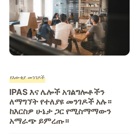
የእውቂያ መንገዶች
IPAS እና ሌሎች አገልግሎቶችን
ለማግኘት የተለያዩ መንገዶች አሉ።
ከእርስዎ ሁኔታ ጋር የሚስማማውን
አማራጭ ይምረጡ።