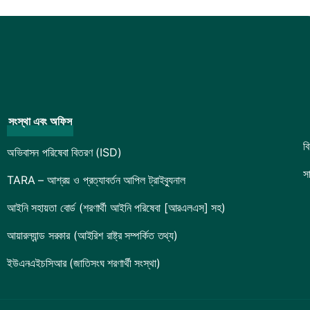
সংস্থা এবং অফিস
ব
অভিবাসন পরিষেবা বিতরণ (ISD)
স
TARA – আশ্রয় ও প্রত্যাবর্তন আপিল ট্রাইব্যুনাল
আইনি সহায়তা বোর্ড (শরণার্থী আইনি পরিষেবা [আরএলএস] সহ)
আয়ারল্যান্ড সরকার (আইরিশ রাষ্ট্র সম্পর্কিত তথ্য)
ইউএনএইচসিআর (জাতিসংঘ শরণার্থী সংস্থা)