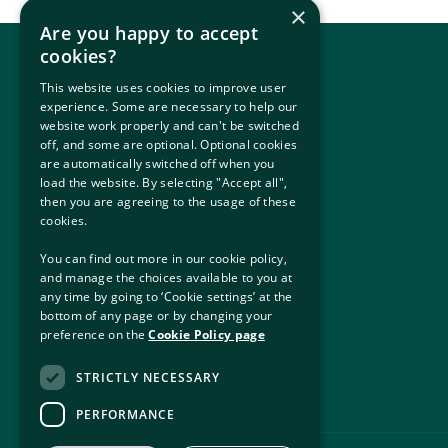
×
Are you happy to accept
cookies?
This website uses cookies to improve user
experience. Some are necessary to help our
website work properly and can't be switched
off, and some are optional. Optional cookies
are automatically switched off when you
যোগাযোগ করুন
load the website. By selecting "Accept all",
then you are agreeing to the usage of these
বিচার, স্বরাষ্ট্র ও অভিবাসন বিভাগ
cookies.
৫১ স্টিফেন'স গ্রিন,
You can find out more in our cookie policy,
ডাবলিন ২,
and manage the choices available to you at
ডি০২ এইচকে৫২
any time by going to ‘Cookie settings’ at the
bottom of any page or by changing your
ইমেইল:
ipasinbox@justice.ie
preference on the
Cookie Policy page
STRICTLY NECESSARY
PERFORMANCE