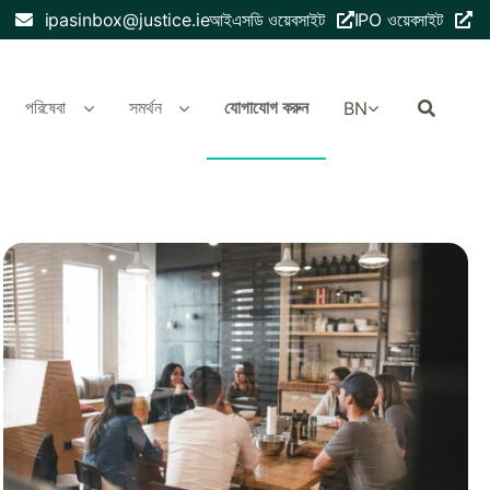
ipasinbox@justice.ie
আইএসডি ওয়েবসাইট
IPO ওয়েবসাইট
পরিষেবা
সমর্থন
যোগাযোগ করুন
BN