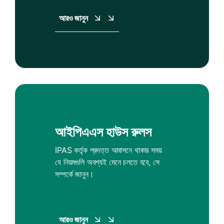
আরও জানুন
আইপিএএস হাউস রুলস
IPAS কর্তৃক প্রদত্ত আবাসনে থাকার সময়
যে নিয়মগুলি অবশ্যই মেনে চলতে হবে, সে
সম্পর্কে জানুন।
আরও জানুন