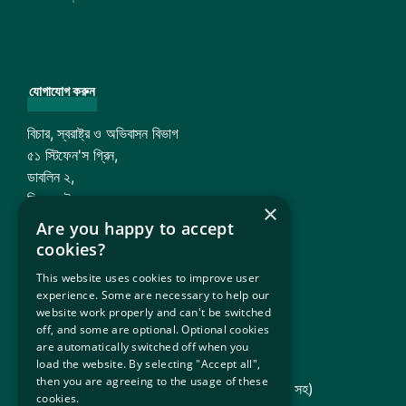
যোগাযোগ করুন
বিচার, স্বরাষ্ট্র ও অভিবাসন বিভাগ
৫১ স্টিফেন'স গ্রিন,
ডাবলিন ২,
ডি০২ এইচকে৫২
×
Are you happy to accept
ইমেইল:
ipasinbox@justice.ie
cookies?
সংস্থা এবং অফিস
This website uses cookies to improve user
experience. Some are necessary to help our
website work properly and can't be switched
অভিবাসন পরিষেবা বিতরণ (ISD)
off, and some are optional. Optional cookies
are automatically switched off when you
TARA – আশ্রয় ও প্রত্যাবর্তন আপিল ট্রাইব্যুনাল
load the website. By selecting "Accept all",
then you are agreeing to the usage of these
আইনি সহায়তা বোর্ড (শরণার্থী আইনি পরিষেবা [আরএলএস] সহ)
cookies.