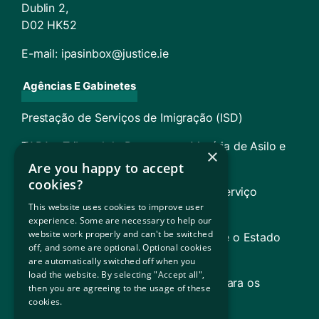
Dublin 2,
D02 HK52
E-mail:
ipasinbox@justice.ie
Agências E Gabinetes
Prestação de Serviços de Imigração (ISD)
TARA – Tribunal de Recurso em Matéria de Asilo e
×
Regresso
Are you happy to accept
cookies?
Conselho de Apoio Jurídico (inclui o Serviço
This website uses cookies to improve user
Jurídico para Refugiados [RLS])
experience. Some are necessary to help our
website work properly and can't be switched
Governo da Irlanda (Informações sobre o Estado
off, and some are optional. Optional cookies
irlandês)
are automatically switched off when you
load the website. By selecting "Accept all",
ACNUR (Agência das Nações Unidas para os
then you are agreeing to the usage of these
Refugiados)
cookies.