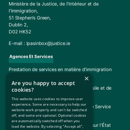
Ministère de la Justice, de l'Intérieur et de
l'Immigration,
51 Stephen’s Green,
Dublin 2,
D02 HK52
E-mail :
ipasinbox@justice.ie
Agences Et Services
Prestation de services en matière d'immigration
(ISD)
×
Are you happy to accept
TARA – Tribunal d'appel en matière d'asile et de
cookies?
retour
This website uses cookies to improve user
experience. Some are necessary to help our
Conseil de l'aide juridique (y compris le Service
website work properly and can't be switched
juridique pour les réfugiés [RLS])
off, and some are optional. Optional cookies
are automatically switched off when you
Gouvernement d'Irlande (Informations sur l'État
load the website. By selecting "Accept all",