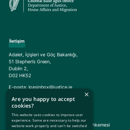
İletişim
Adalet, İçişleri ve Göç Bakanlığı,
51 Stephen’s Green,
Dublin 2,
D02 HK52
E-posta:
ipasinbox@justice.ie
×
Are you happy to accept
Kurumlar Ve Ofisler
cookies?
Göçmenlik Hizmetlerinin Sunumu (ISD)
This website uses cookies to improve user
experience. Some are necessary to help our
TARA – İltica ve Geri Dönüş Temyiz Mahkemesi
website work properly and can't be switched