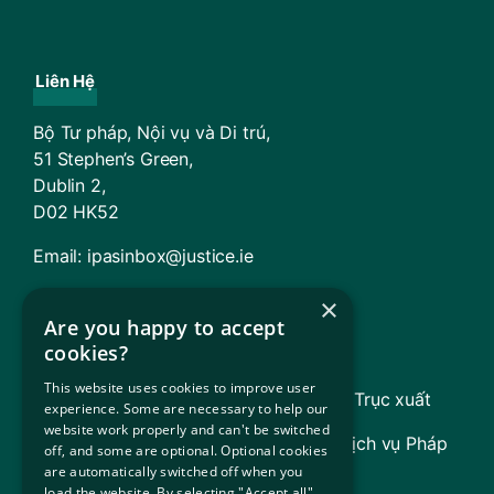
Liên Hệ
Bộ Tư pháp, Nội vụ và Di trú,
51 Stephen’s Green,
Dublin 2,
D02 HK52
Email:
ipasinbox@justice.ie
×
Các Cơ Quan Và Văn Phòng
Are you happy to accept
cookies?
Cung cấp dịch vụ nhập cư (ISD)
This website uses cookies to improve user
TARA – Tòa án Phúc thẩm về Tị nạn và Trục xuất
experience. Some are necessary to help our
website work properly and can't be switched
Hội đồng Trợ giúp Pháp lý (bao gồm Dịch vụ Pháp
off, and some are optional. Optional cookies
lý cho Người tị nạn [RLS])
are automatically switched off when you
load the website. By selecting "Accept all",