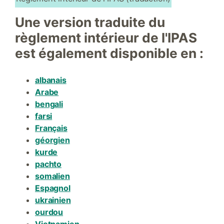
Une version traduite du
règlement intérieur de l'IPAS
est également disponible en :
albanais
Arabe
bengali
farsi
Français
géorgien
kurde
pachto
somalien
Espagnol
ukrainien
ourdou
Vietnamien