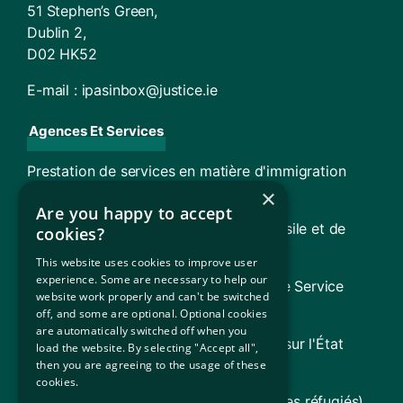
51 Stephen’s Green,
Dublin 2,
D02 HK52
E-mail :
ipasinbox@justice.ie
Agences Et Services
Prestation de services en matière d'immigration
(ISD)
×
Are you happy to accept
TARA – Tribunal d'appel en matière d'asile et de
cookies?
retour
This website uses cookies to improve user
experience. Some are necessary to help our
Conseil de l'aide juridique (y compris le Service
website work properly and can't be switched
juridique pour les réfugiés [RLS])
off, and some are optional. Optional cookies
are automatically switched off when you
Gouvernement d'Irlande (Informations sur l'État
load the website. By selecting "Accept all",
irlandais)
then you are agreeing to the usage of these
cookies.
HCR (Agence des Nations Unies pour les réfugiés)