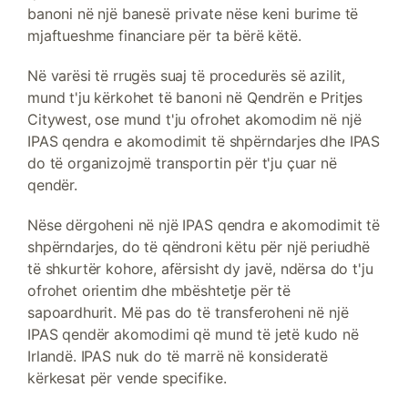
banoni në një banesë private nëse keni burime të
mjaftueshme financiare për ta bërë këtë.
Në varësi të rrugës suaj të procedurës së azilit,
mund t'ju kërkohet të banoni në Qendrën e Pritjes
Citywest, ose mund t'ju ofrohet akomodim në një
IPAS qendra e akomodimit të shpërndarjes dhe IPAS
do të organizojmë transportin për t'ju çuar në
qendër.
Nëse dërgoheni në një IPAS qendra e akomodimit të
shpërndarjes, do të qëndroni këtu për një periudhë
të shkurtër kohore, afërsisht dy javë, ndërsa do t'ju
ofrohet orientim dhe mbështetje për të
sapoardhurit. Më pas do të transferoheni në një
IPAS qendër akomodimi që mund të jetë kudo në
Irlandë. IPAS nuk do të marrë në konsideratë
kërkesat për vende specifike.