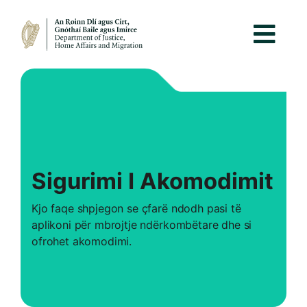
Sigurimi I Akomodimit
Kjo faqe shpjegon se çfarë ndodh pasi të
aplikoni për mbrojtje ndërkombëtare dhe si
ofrohet akomodimi.