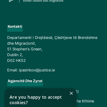
Kontakti
Departamenti i Drejtësisë, Çështjeve të Brendshme
dhe Migracionit,
51 Stephen's Green,
Dublin 2,
D02 HK52
Email:
ipasinbox@justice.ie
Agjencitë Dhe Zyrat
Ofrimi i Shërbimeve të Imigracionit (ISD)
×
Are you happy to accept
TARA – Tribunali për Apelime për Azil dhe Kthime
cookies?