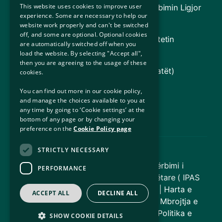
This website uses cookies to improve user
Bordi i Ndihmës Ligjore (përfshirë Shërbimin Ligjor
experience. Some are necessary to help our
për Refugjatët [RLS])
website work properly and can't be switched
off, and some are optional. Optional cookies
Qeveria e Irlandës (Informacion mbi Shtetin
are automatically switched off when you
Irlandez)
load the website. By selecting "Accept all",
then you are agreeing to the usage of these
UNHCR (Agjencia e OKB-së për Refugjatët)
cookies.
Departamenti i Drejtësisë
You can find out more in our cookie policy,
and manage the choices available to you at
any time by going to ‘Cookie settings’ at the
Zyra për Përfshirje Sociale
bottom of any page or by changing your
preference on the
Cookie Policy page
STRICTLY NECESSARY
© Të drejtat e autorit 2026 – Shërbimi i
PERFORMANCE
Akomodimit për Mbrojtje Ndërkombëtare ( IPAS
) | Të gjitha të drejtat e rezervuara |
Harta e
ACCEPT ALL
DECLINE ALL
faqes
|
Aksesueshmëria në internet
|
Mbrojtja e
të dhënave
|
Mohim përgjegjësie
|
Politika e
SHOW COOKIE DETAILS