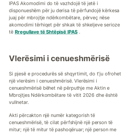
IPAS Akomodimi do të vazhdojë të jetë i
disponueshëm për ju derisa të përfundojë kërkesa
juaj për mbrojtje ndërkombëtare, përveç nëse
akomodimi tërhiqet për shkak të shkeljeve serioze
të
Rregullave të Shtëpisë IPAS
.
Vlerësimi i cenueshmërisë
Si pjesë e procedurës së shqyrtimit, do t'ju ofrohet
një vlerësim i cenueshmërisë. Vlerësimi i
cenueshmërisë bëhet në përputhje me Aktin e
Mbrojtjes Ndërkombëtare të vitit 2026 dhe është
vullnetar.
Akti përcakton një numër kategorish të
cenueshmërisë, të cilat përfshijnë një person të
mitur; një të mitur të pashoqëruar; një person me