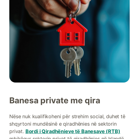
Banesa private me qira
Nëse nuk kualifikoheni për strehim social, duhet të
shqyrtoni mundësinë e qiradhënies në sektorin
privat.
Bordi i Qiradhënieve të Banesave (RTB)
mbikëqyr sektorin privat të qiradhënies në Irlandë.