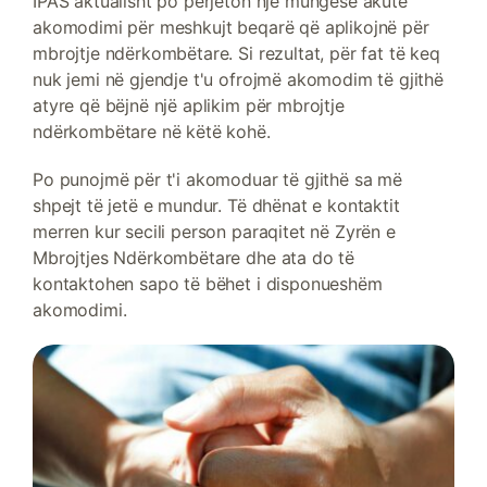
IPAS aktualisht po përjeton një mungesë akute
akomodimi për meshkujt beqarë që aplikojnë për
mbrojtje ndërkombëtare. Si rezultat, për fat të keq
nuk jemi në gjendje t'u ofrojmë akomodim të gjithë
atyre që bëjnë një aplikim për mbrojtje
ndërkombëtare në këtë kohë.
Po punojmë për t'i akomoduar të gjithë sa më
shpejt të jetë e mundur. Të dhënat e kontaktit
merren kur secili person paraqitet në Zyrën e
Mbrojtjes Ndërkombëtare dhe ata do të
kontaktohen sapo të bëhet i disponueshëm
akomodimi.