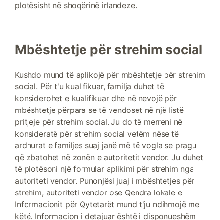
plotësisht në shoqërinë irlandeze.
Mbështetje për strehim social
Kushdo mund të aplikojë për mbështetje për strehim
social. Për t'u kualifikuar, familja duhet të
konsiderohet e kualifikuar dhe në nevojë për
mbështetje përpara se të vendoset në një listë
pritjeje për strehim social. Ju do të merreni në
konsideratë për strehim social vetëm nëse të
ardhurat e familjes suaj janë më të vogla se pragu
që zbatohet në zonën e autoritetit vendor. Ju duhet
të plotësoni një formular aplikimi për strehim nga
autoriteti vendor. Punonjësi juaj i mbështetjes për
strehim, autoriteti vendor ose Qendra lokale e
Informacionit për Qytetarët mund t'ju ndihmojë me
këtë. Informacion i detajuar është i disponueshëm