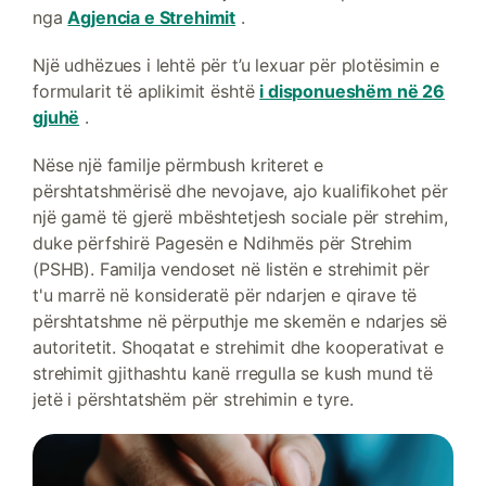
nga
Agjencia e Strehimit
.
Një udhëzues i lehtë për t’u lexuar për plotësimin e
formularit të aplikimit është
i disponueshëm në 26
gjuhë
.
Nëse një familje përmbush kriteret e
përshtatshmërisë dhe nevojave, ajo kualifikohet për
një gamë të gjerë mbështetjesh sociale për strehim,
duke përfshirë Pagesën e Ndihmës për Strehim
(PSHB). Familja vendoset në listën e strehimit për
t'u marrë në konsideratë për ndarjen e qirave të
përshtatshme në përputhje me skemën e ndarjes së
autoritetit. Shoqatat e strehimit dhe kooperativat e
strehimit gjithashtu kanë rregulla se kush mund të
jetë i përshtatshëm për strehimin e tyre.