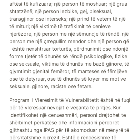
aftësi të kufizuara; një person të moshuar; një grua
shtatzënë; një person lezbike, gej, biseksual,
transgjinor ose interseks; një prind të vetëm të një
të mituri; një viktimë të trafikimit të qenieve
njerëzore, një person me një sëmundje të rëndë, një
person me një çrregullim mendor dhe një person që
i është nënshtruar torturës, përdhunimit ose ndonjë
forme tjetër të dhunës së rëndë psikologjike, fizike
ose seksuale, viktima të dhunës me bazë gjinore, të
gjymtimit gjenital femëror, të martesës së fëmijëve
ose të detyruar, ose të dhunës së kryer me motive
seksuale, gjinore, raciste ose fetare.
Programi i Vlerësimit të Vulnerabilitetit është në fuqi
për të vlerësuar nevojat e veçanta të pritjes. Kur
identifikohet një cenueshmëri, personi drejtohet te
shërbimet përkatëse dhe informacioni përdoret
gjithashtu nga IPAS për të akomoduar në mënyrë të
përshtatshme njerëzit. Është e rëndësishme të