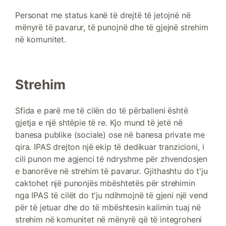
Personat me status kanë të drejtë të jetojnë në
mënyrë të pavarur, të punojnë dhe të gjejnë strehim
në komunitet.
Strehim
Sfida e parë me të cilën do të përballeni është
gjetja e një shtëpie të re. Kjo mund të jetë në
banesa publike (sociale) ose në banesa private me
qira. IPAS drejton një ekip të dedikuar tranzicioni, i
cili punon me agjenci të ndryshme për zhvendosjen
e banorëve në strehim të pavarur. Gjithashtu do t'ju
caktohet një punonjës mbështetës për strehimin
nga IPAS të cilët do t'ju ndihmojnë të gjeni një vend
për të jetuar dhe do të mbështesin kalimin tuaj në
strehim në komunitet në mënyrë që të integroheni