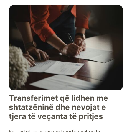
Transferimet që lidhen me
shtatzëninë dhe nevojat e
tjera të veçanta të pritjes
Për rastet që lidhen me transferimet gjatë