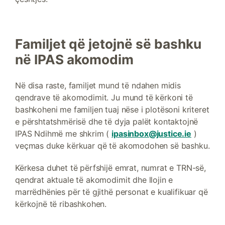
Familjet që jetojnë së bashku
në IPAS akomodim
Në disa raste, familjet mund të ndahen midis
qendrave të akomodimit. Ju mund të kërkoni të
bashkoheni me familjen tuaj nëse i plotësoni kriteret
e përshtatshmërisë dhe të dyja palët kontaktojnë
IPAS Ndihmë me shkrim (
ipasinbox@justice.ie
)
veçmas duke kërkuar që të akomodohen së bashku.
Kërkesa duhet të përfshijë emrat, numrat e TRN-së,
qendrat aktuale të akomodimit dhe llojin e
marrëdhënies për të gjithë personat e kualifikuar që
kërkojnë të ribashkohen.