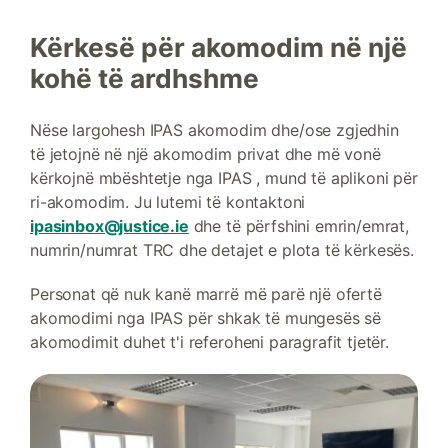
Kërkesë për akomodim në një
kohë të ardhshme
Nëse largohesh IPAS akomodim dhe/ose zgjedhin
të jetojnë në një akomodim privat dhe më vonë
kërkojnë mbështetje nga IPAS , mund të aplikoni për
ri-akomodim. Ju lutemi të kontaktoni
ipasinbox@justice.ie
dhe të përfshini emrin/emrat,
numrin/numrat TRC dhe detajet e plota të kërkesës.
Personat që nuk kanë marrë më parë një ofertë
akomodimi nga IPAS për shkak të mungesës së
akomodimit duhet t'i referoheni paragrafit tjetër.