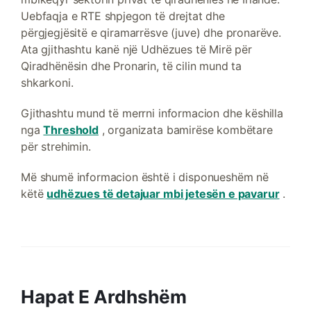
Uebfaqja e RTE shpjegon të drejtat dhe
përgjegjësitë e qiramarrësve (juve) dhe pronarëve.
Ata gjithashtu kanë një Udhëzues të Mirë për
Qiradhënësin dhe Pronarin, të cilin mund ta
shkarkoni.
Gjithashtu mund të merrni informacion dhe këshilla
nga
Threshold
, organizata bamirëse kombëtare
për strehimin.
Më shumë informacion është i disponueshëm në
këtë
udhëzues të detajuar mbi jetesën e pavarur
.
Hapat E Ardhshëm