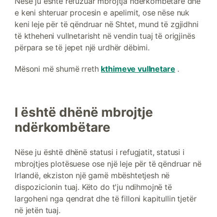
Nëse ju është refuzuar mbrojtja ndërkombëtare dhe
e keni shteruar procesin e apelimit, ose nëse nuk
keni leje për të qëndruar në Shtet, mund të zgjidhni
të ktheheni vullnetarisht në vendin tuaj të origjinës
përpara se të jepet një urdhër dëbimi.
Mësoni më shumë rreth
kthimeve vullnetare
.
I është dhënë mbrojtje
ndërkombëtare
Nëse ju është dhënë statusi i refugjatit, statusi i
mbrojtjes plotësuese ose një leje për të qëndruar në
Irlandë, ekziston një gamë mbështetjesh në
dispozicionin tuaj. Këto do t'ju ndihmojnë të
largoheni nga qendrat dhe të filloni kapitullin tjetër
në jetën tuaj.