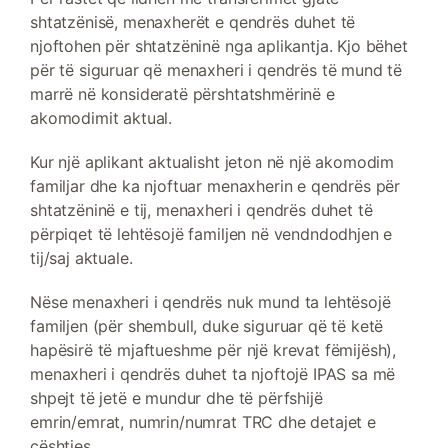
shtatzënisë, menaxherët e qendrës duhet të
njoftohen për shtatzëninë nga aplikantja. Kjo bëhet
për të siguruar që menaxheri i qendrës të mund të
marrë në konsideratë përshtatshmërinë e
akomodimit aktual.
Kur një aplikant aktualisht jeton në një akomodim
familjar dhe ka njoftuar menaxherin e qendrës për
shtatzëninë e tij, menaxheri i qendrës duhet të
përpiqet të lehtësojë familjen në vendndodhjen e
tij/saj aktuale.
Nëse menaxheri i qendrës nuk mund ta lehtësojë
familjen (për shembull, duke siguruar që të ketë
hapësirë ​​të mjaftueshme për një krevat fëmijësh),
menaxheri i qendrës duhet ta njoftojë IPAS sa më
shpejt të jetë e mundur dhe të përfshijë
emrin/emrat, numrin/numrat TRC dhe detajet e
çështjes.