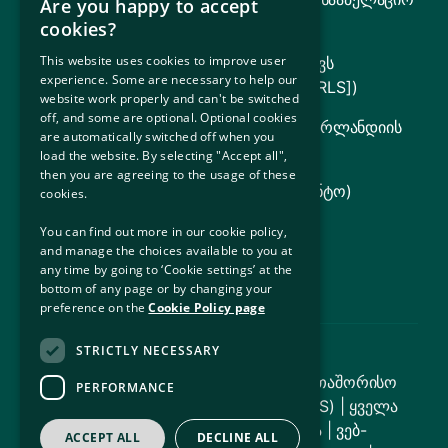
Are you happy to accept
ტრიბუნალი
cookies?
This website uses cookies to improve user
იურიდიული დახმარების საბჭო (მოიცავს
experience. Some are necessary to help our
ლტოლვილთა იურიდიულ სამსახურს [RLS])
website work properly and can't be switched
off, and some are optional. Optional cookies
ირლანდიის მთავრობა (ინფორმაცია ირლანდიის
are automatically switched off when you
სახელმწიფოს შესახებ)
load the website. By selecting "Accept all",
then you are agreeing to the usage of these
UNHCR (გაეროს ლტოლვილთა სააგენტო)
cookies.
იუსტიციის დეპარტამენტი
You can find out more in our cookie policy,
and manage the choices available to you at
სოციალური ინკლუზიის ოფისი
any time by going to ‘Cookie settings’ at the
bottom of any page or by changing your
preference on the
Cookie Policy page
STRICTLY NECESSARY
© საავტორო უფლება 2026 – საერთაშორისო
PERFORMANCE
დაცვის განსახლების სამსახური (IPAS) | ყველა
უფლება დაცულია |
საიტის რუკა
|
ვებ-
ACCEPT ALL
DECLINE ALL