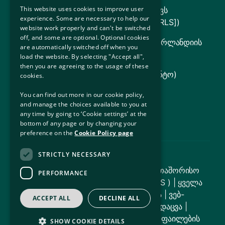
This website uses cookies to improve user
იურიდიული დახმარების საბჭო (მოიცავს
experience. Some are necessary to help our
ლტოლვილთა იურიდიულ სამსახურს [RLS])
website work properly and can't be switched
off, and some are optional. Optional cookies
ირლანდიის მთავრობა (ინფორმაცია ირლანდიის
are automatically switched off when you
სახელმწიფოს შესახებ)
load the website. By selecting "Accept all",
then you are agreeing to the usage of these
UNHCR (გაეროს ლტოლვილთა სააგენტო)
cookies.
იუსტიციის დეპარტამენტი
You can find out more in our cookie policy,
and manage the choices available to you at
სოციალური ინკლუზიის ოფისი
any time by going to ‘Cookie settings’ at the
bottom of any page or by changing your
preference on the
Cookie Policy page
STRICTLY NECESSARY
© საავტორო უფლება 2026 – საერთაშორისო
PERFORMANCE
დაცვის განსახლების სამსახური ( IPAS ) | ყველა
უფლება დაცულია |
საიტის რუკა
|
ვებ-
ACCEPT ALL
DECLINE ALL
ხელმისაწვდომობა
|
მონაცემთა დაცვა
|
პასუხისმგებლობის შეზღუდვა
|
ქუქი-ფაილების
SHOW COOKIE DETAILS