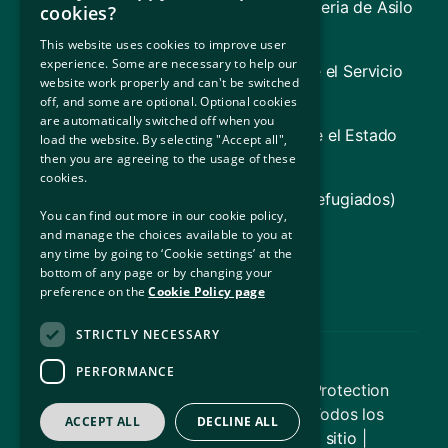
TARA – Tribunal de Apelaciones en materia de Asilo
cookies?
y Retornos
This website uses cookies to improve user
experience. Some are necessary to help our
Consejo de Asistencia Jurídica (incluye el Servicio
website work properly and can't be switched
Jurídico para Refugiados [RLS])
off, and some are optional. Optional cookies
are automatically switched off when you
Gobierno de Irlanda (Información sobre el Estado
load the website. By selecting "Accept all",
irlandés)
then you are agreeing to the usage of these
cookies.
ACNUR (Agencia de la ONU para los Refugiados)
You can find out more in our cookie policy,
and manage the choices available to you at
Ministerio de Justicia
any time by going to ‘Cookie settings’ at the
bottom of any page or by changing your
Oficina para la Inclusión Social
preference on the
Cookie Policy page
STRICTLY NECESSARY
PERFORMANCE
© Copyright 2026 – International Protection
Accommodation Service (IPAS) | Todos los
ACCEPT ALL
DECLINE ALL
derechos reservados |
Mapa del sitio
|