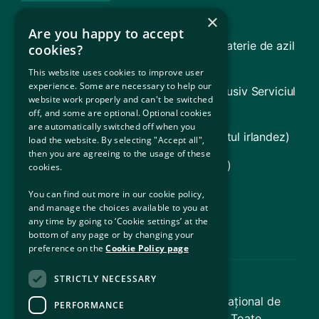
Furnizarea serviciilor de imigrare (ISD)
×
Are you happy to accept
TARA – Tribunalul pentru recursuri în materie de azil
cookies?
și returnare
This website uses cookies to improve user
experience. Some are necessary to help our
Consiliul pentru Asistență Juridică (inclusiv Serviciul
website work properly and can't be switched
Juridic pentru Refugiați [RLS])
off, and some are optional. Optional cookies
are automatically switched off when you
Guvernul Irlandei (Informații despre statul irlandez)
load the website. By selecting "Accept all",
then you are agreeing to the usage of these
UNHCR (Agenția ONU pentru Refugiați)
cookies.
Ministerul Justiției
You can find out more in our cookie policy,
and manage the choices available to you at
Oficiul pentru Incluziune Socială
any time by going to ‘Cookie settings’ at the
bottom of any page or by changing your
preference on the
Cookie Policy page
STRICTLY NECESSARY
© Copyright 2026 – Serviciul Internațional de
PERFORMANCE
Cazare pentru Protecție (IPAS) | Toate