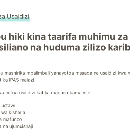
a Usaidizi
bu hiki kina taarifa muhimu za
iliano na huduma zilizo kari
su mashirika mbalimbali yanayotoa msaada na usaidizi kwa 
tika IPAS malazi.
ya hutoa usaidizi katika maeneo kama vile:
 ustawi
 wa kisheria
na mafunzo
 na ujumuishaji