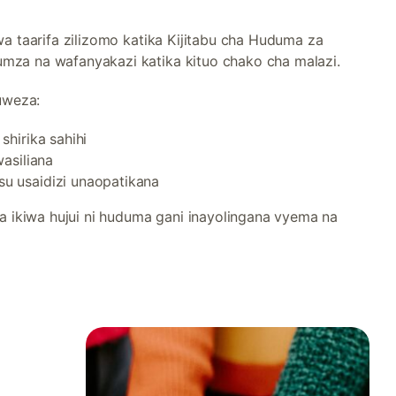
ewa taarifa zilizomo katika Kijitabu cha Huduma za
mza na wafanyakazi katika kituo chako cha malazi.
uweza:
shirika sahihi
asiliana
 usaidizi unaopatikana
ikiwa hujui ni huduma gani inayolingana vyema na