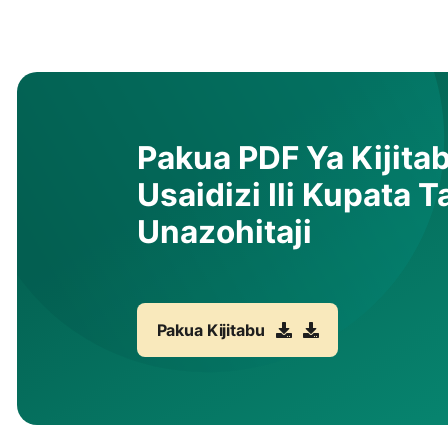
Pakua PDF Ya Kijit
Usaidizi Ili Kupata T
Unazohitaji
Pakua Kijitabu