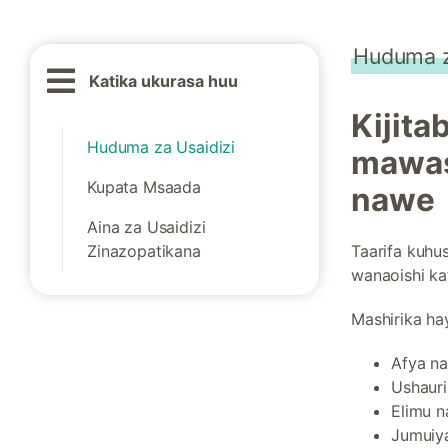
Huduma z
Katika ukurasa huu
Kijita
Huduma za Usaidizi
mawas
Kupata Msaada
nawe
Aina za Usaidizi
Zinazopatikana
Taarifa kuhu
wanaoishi ka
Mashirika ha
Afya na
Ushauri
Elimu 
Jumuiya