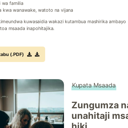
i wa familia
 kwa wanawake, watoto na vijana
i kimeundwa kuwasaidia wakazi kutambua mashirika ambayo
oa msaada inapohitajika.
tabu (.PDF)
Kupata Msaada
Zungumza na
unahitaji ms
hiki