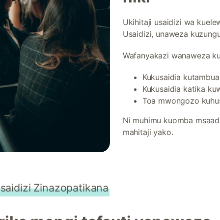
Ukihitaji usaidizi wa kuel
Usaidizi, unaweza kuzungu
Wafanyakazi wanaweza k
Kukusaidia kutambua 
Kukusaidia katika kuw
Toa mwongozo kuhusu
Ni muhimu kuomba msaada 
mahitaji yako.
saidizi Zinazopatikana