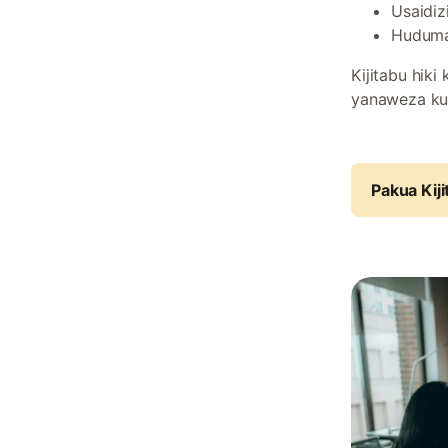
Usaidiz
Huduma
Kijitabu hik
yanaweza kut
Pakua Kiji