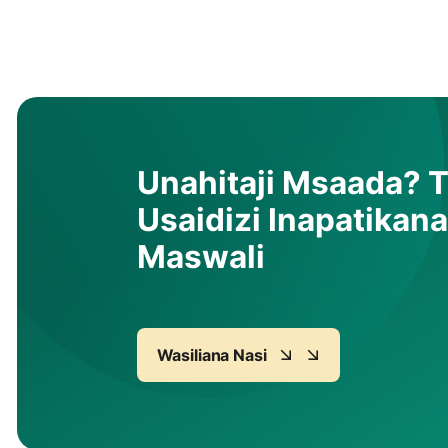
Unahitaji Msaada? 
Usaidizi Inapatikan
Maswali
Wasiliana Nasi