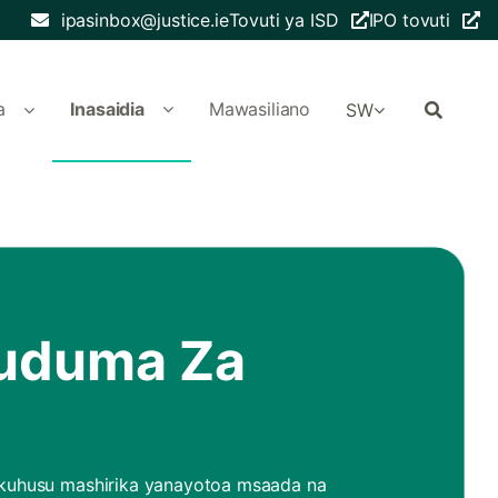
ipasinbox@justice.ie
Tovuti ya ISD
IPO tovuti
a
Inasaidia
Mawasiliano
SW
Huduma Za
a kuhusu mashirika yanayotoa msaada na