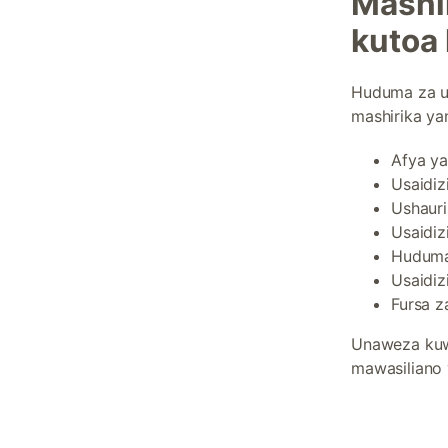
Mashi
kutoa
Huduma za us
mashirika ya
Afya ya 
Usaidiz
Ushauri
Usaidiz
Huduma
Usaidiz
Fursa z
Unaweza kuw
mawasiliano y