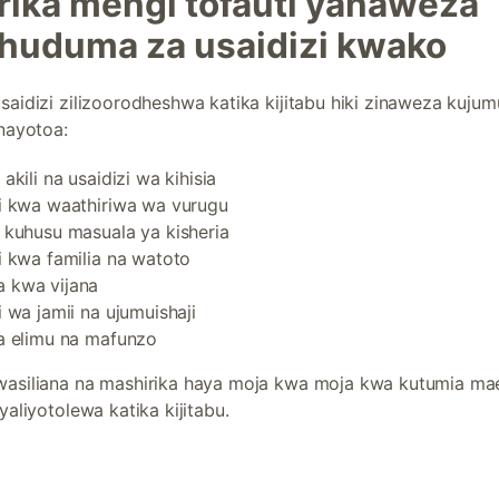
rika mengi tofauti yanaweza
 huduma za usaidizi kwako
aidizi zilizoorodheshwa katika kijitabu hiki zinaweza kujum
nayotoa:
akili na usaidizi wa kihisia
i kwa waathiriwa wa vurugu
 kuhusu masuala ya kisheria
i kwa familia na watoto
 kwa vijana
i wa jamii na ujumuishaji
a elimu na mafunzo
asiliana na mashirika haya moja kwa moja kwa kutumia ma
aliyotolewa katika kijitabu.