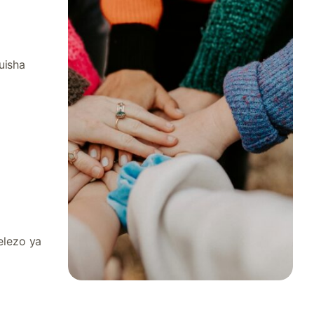
uisha
elezo ya