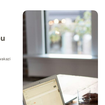
bu
wakazi